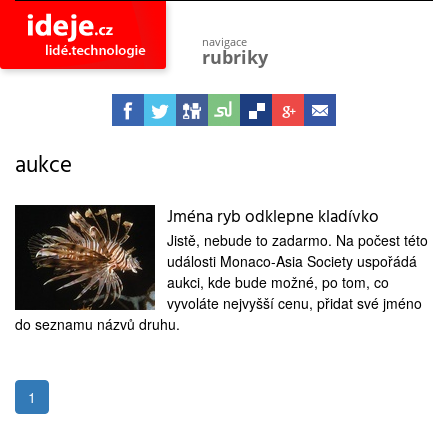
navigace
rubriky
astro
vesmír
ideje
projekty
aukce
lidé
společnost
Jména ryb odklepne kladívko
Jistě, nebude to zadarmo. Na počest této
objevy
vynálezy
události Monaco-Asia Society uspořádá
aukci, kde bude možné, po tom, co
planeta
vyvoláte nejvyšší cenu, přidat své jméno
přiroda
do seznamu názvů druhu.
pokrok
technologie
tajemství
1
firmy
zdraví